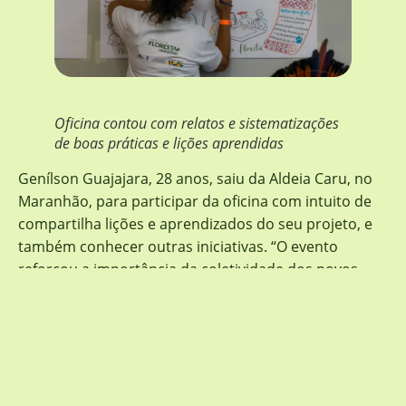
Oficina contou com relatos e sistematizações
de boas práticas e lições aprendidas
Genílson Guajajara, 28 anos, saiu da Aldeia Caru, no
Maranhão, para participar da oficina com intuito de
compartilha lições e aprendizados do seu projeto, e
também conhecer outras iniciativas. “O evento
reforçou a importância da coletividade dos povos
indígenas. A gente sai fortalecido cada vez mais para
seguir em frente. Isso conquistas que vão além do
movimento indígena. Foi muito importante esse
encontro, porque são várias ideias, vários
entendimentos de povos diferentes”, afirmou.