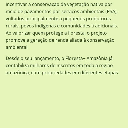
incentivar a conservação da vegetação nativa por
meio de pagamentos por serviços ambientais (PSA),
voltados principalmente a pequenos produtores
rurais, povos indígenas e comunidades tradicionais.
Ao valorizar quem protege a floresta, o projeto
promove a geração de renda aliada à conservação
ambiental.
Desde o seu lançamento, o Floresta+ Amazônia já
contabiliza milhares de inscritos em toda a região
amazônica, com propriedades em diferentes etapas
de regularização ambiental e adesão ao programa,
além de pagamentos realizados a agricultores
familiares que contribuem diretamente para a
conservação de extensas áreas de vegetação nativa.
Os resultados refletem o fortalecimento de uma
política pública que conecta proteção ambiental,
inclusão produtiva e desenvolvimento sustentável na